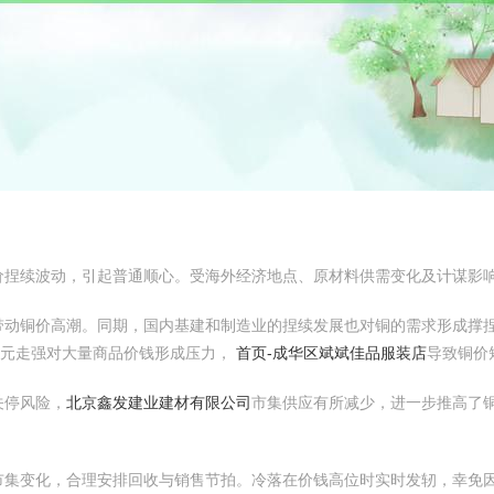
价捏续波动，引起普通顺心。受海外经济地点、原材料供需变化及计谋影
带动铜价高潮。同期，国内基建和制造业的捏续发展也对铜的需求形成撑
思元走强对大量商品价钱形成压力，
首页-成华区斌斌佳品服装店
导致铜价
关停风险，
北京鑫发建业建材有限公司
市集供应有所减少，进一步推高了
市集变化，合理安排回收与销售节拍。冷落在价钱高位时实时发轫，幸免