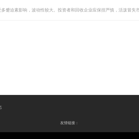
受多蹙迫素影响，波动性较大。投资者和回收企业应保捏严慎，活泼冒失
态
友情链接：