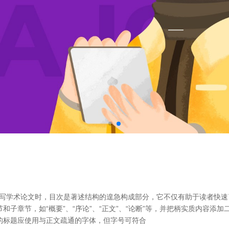
 在撰写学术论文时，目次是著述结构的遑急构成部分，它不仅有助于读者快
章节，如“概要”、“序论”、“正文”、“论断”等，并把柄实质内容添加二级
的标题应使用与正文疏通的字体，但字号可符合