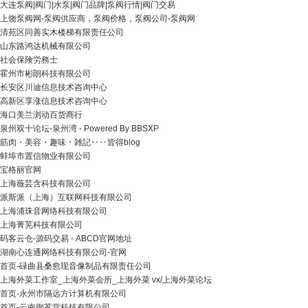
大连泵阀|阀门|水泵|阀门品牌|泵阀行情|阀门交易
上饶泵阀网-泵阀供应商，泵阀价格，泵阀公司-泵阀网
清苑区同善实木楼梯有限责任公司
山东路鸿达机械有限公司
社会保険労務士
霍州市彬朗科技有限公司
长安区川迪信息技术咨询中心
高新区享涨信息技术咨询中心
海口美兰浏动百货商行
泉州双十论坛-泉州湾 - Powered By BBSXP
筋肉・美容・趣味・雑記‥‥皆得blog
蚌埠市置信物业有限公司
宝格丽官网
上海薇芸含科技有限公司
派斯派（上海）互联网科技有限公司
上海浦珠音网络科技有限公司
上海菁芜科技有限公司
码客云仓-源码交易 - ABCD官网地址
湖南心连通网络科技有限公司-官网
首页-碌曲县桑愈现音像制品有限责任公司
上海外菜工作室_上海外菜会所_上海外菜 vx/上海外菜论坛
首页-永州市隔远方计算机有限公司
首页-云南御茗堂科技有限公司