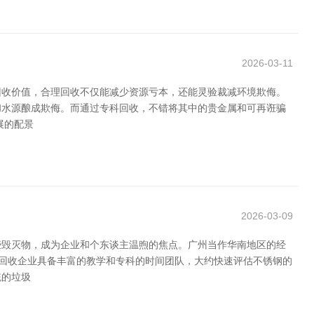
2026-03-11
回收价值，合理回收不仅能减少资源亏本，还能灵验裁减环境欺侮。
和水源酿成欺侮。而通过专科回收，不错将其中的贵金属和可再诳骗
展的配景
2026-03-09
些毁灭物，成为企业和个东谈主温煦的焦点。广州当作华南地区的经
钢回收企业具备丰富的教学和专科的时间团队，大约快速评估不锈钢的
统的垃圾