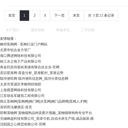
首页
1
2
3
下一页
末页
共
3
页
22
条记录
关于我们
服务指南
维修资讯
二手回收
友情链接：
柳州泵阀网 - 泵阀行业门户网站
北票市铝合金方管厂
海口腾进网络科技有限公司
枝江水之电子产品有限公司
寿县托笑待瓷砖美缝有限合伙企业-官网
尼识星座网-星盘分析_星座配对_星座运势
陆河便民网-陆河便民信息网_陆河分类信息网
太原市晋源区李晓明经销部
上海观雯网络科技有限公司
江苏胡名军建筑工程有限公司
商丘泵阀网|泵阀网|阀门网|水泵网|阀门品牌网|泵阀人才网|
深圳芮法娜酒店-首页
邯郸宠物网 宠物猫狗品种及图片视频_宠物猫咪狗狗专业平台
无锡峰超科技有限公司_双牵引机,自动冷床生产线,成品锯床,模
沈阳国之心商贸有限公司-官网