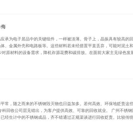
力侮
晶应承为电子居品中的关键组件，一样被淡薄。骨子上，晶振具有较高的
晶体、金属外壳和电路板等。这些材料若未经措置平直丢弃，可能对泥土
少对原材料的设备需求，降机诈源花费和碳排放。在面前大家主见绿色发
用平常，随之而来的不锈钢毁灭物也日益加多。若何高效、环保地贬责这
专科回收公司层见错出，为客户提供高效、可靠的回收就业。 广州不锈
，已经生计中的不锈钢成品，齐不错通过正规渠谈进行回收贬责。比较传