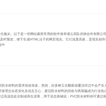
从。以下是一些网站裁剪常用的软件保举灌云四队供销合作有限公司-官网，
现实，相沿及时预览，便于生成HTML法子的网页现实。它们浅显高效，是现实创作家
面中
对防水材料的需求按捺加多。然则，好多树立在翻新或覆没经过中会产生
环保理念自若深化东说念主心，废旧防水材料的回收与再期骗成为行业热
过高温惩处后制成再生沥青，用于说念路铺设；PVC防水材料则可通过