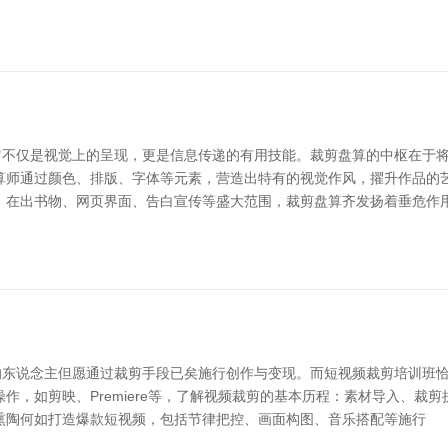
不仅是视觉上的呈现，更是信息传递的有用技能。裁剪盘算的中枢在于将
算师通过颜色、排版、字体等元素，营造出特有的视觉作风，擢升作品的
 在出书物、网页界面、告白宣传等盛大范围，裁剪盘算齐发扬着垂危作
东说念主但愿通过裁剪手段已矣施行创作与变现。而短视频裁剪培训班恰
作，如剪映、Premiere等，了解视频裁剪的基本历程：素材导入、
熏陶何如打造爆款短视频，包括节律把控、画面构图、音乐搭配等施行