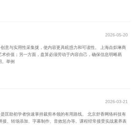
2026-05-20
创意与实用性采集拢，使内容更具眩惑力和可读性。 上海垚炽琳商
艺术价值；另一方面，盘算必须劳动于内容自己，确保信息明晰易
用。举例
2026-03-21
是匡助初学者快速掌持裁剪本领的有用路线。 北京舒香网络科技有
裁剪拼接、转场添加、字幕制作、音效惩办等。课程经常接受实战素养表