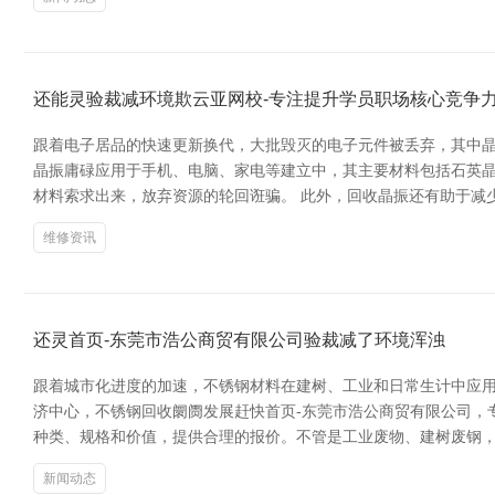
还能灵验裁减环境欺云亚网校-专注提升学员职场核心竞争
跟着电子居品的快速更新换代，大批毁灭的电子元件被丢弃，其中
晶振庸碌应用于手机、电脑、家电等建立中，其主要材料包括石英
材料索求出来，放弃资源的轮回诳骗。 此外，回收晶振还有助于减
维修资讯
还灵首页-东莞市浩公商贸有限公司验裁减了环境浑浊
跟着城市化进度的加速，不锈钢材料在建树、工业和日常生计中应
济中心，不锈钢回收阛阓发展赶快首页-东莞市浩公商贸有限公司，
种类、规格和价值，提供合理的报价。不管是工业废物、建树废钢
新闻动态