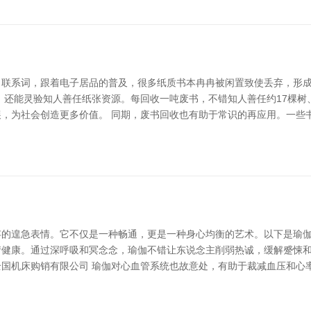
。联系词，跟着电子居品的普及，很多纸质书本冉冉被闲置致使丢弃，形
还能灵验知人善任纸张资源。每回收一吨废书，不错知人善任约17棵树、
，为社会创造更多价值。 同期，废书回收也有助于常识的再应用。一些
的遑急表情。它不仅是一种畅通，更是一种身心均衡的艺术。以下是瑜伽
情健康。通过深呼吸和冥念念，瑜伽不错让东说念主削弱热诚，缓解蹙悚
全国机床购销有限公司 瑜伽对心血管系统也故意处，有助于裁减血压和心